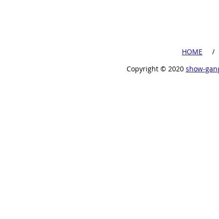
​HOME
​ /
Copyright ©︎ 2020
show-gan