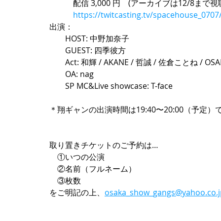
　　　配信 3,000 円　(アーカイブは12/8まで視
https://twitcasting.tv/spacehouse_070
出演：
　　HOST: 中野加奈子
　　GUEST: 四季彼方
　　Act: 和輝 / AKANE / 哲誠 / 佐倉ことね / OS
　　OA: nag
　　SP MC&Live showcase: T-face
＊翔ギャンの出演時間は19:40〜20:00（予定）
取り置きチケットのご予約は…
　①いつの公演
　②名前（フルネーム）
　③枚数
をご明記の上、
osaka_show_gangs@yahoo.co.j