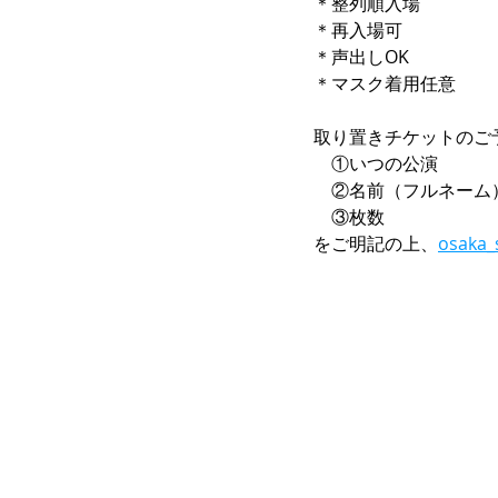
＊
整列順入場
＊再入場可
＊声出しOK
＊マスク着用任意
取り置きチケットのご
　①いつの公演
　②名前（フルネーム
　③枚数
をご明記の上、
osaka_