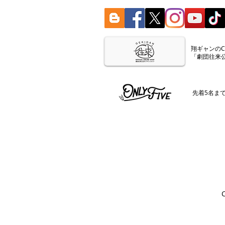
​翔ギャンの
「劇団往来
​先着5名