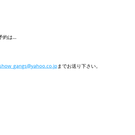
予約は…
）
show_gangs@yahoo.co.jp
までお送り下さい。