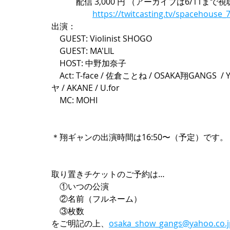
　　　配信 3,000 円 （アーカイブは6/11まで視
https://twitcasting.tv/spacehouse
出演：
　GUEST: Violinist SHOGO
　GUEST: MA'LIL
　HOST: 中野加奈子
　Act: T-face / 佐倉ことね / OSAKA翔GANG
ヤ / AKANE / U.for
　MC: MOHI
＊翔ギャンの出演時間は16:50〜（予定）です。
取り置きチケットのご予約は…
　①いつの公演
　②名前（フルネーム）
　③枚数
をご明記の上、
osaka_show_gangs@yahoo.co.j