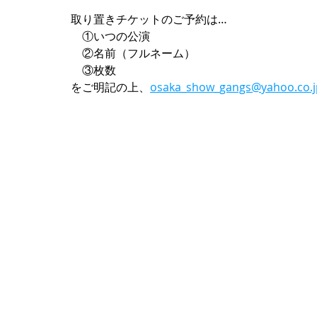
取り置きチケットのご予約は…
　①いつの公演
　②名前（フルネーム）
　③枚数
をご明記の上、
osaka_show_gangs@yahoo.co.j