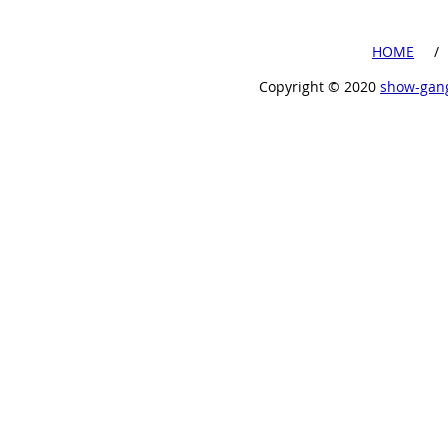
​HOME
​ /
Copyright ©︎ 2020
show-gan