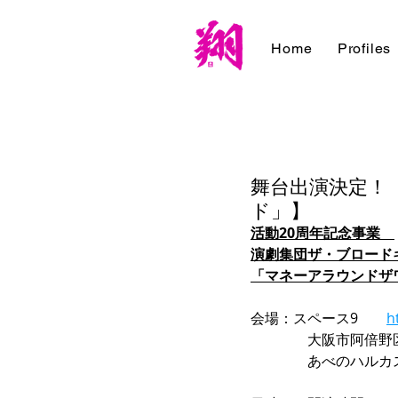
Home
Profiles
舞台出演決定！【
ド」】
活動20周年記念事業　
演劇集団ザ・ブロード
「マネーアラウンドザ
会場：スペース9　　
h
　　　　大阪市阿倍野区阿
　　　　あべのハルカ