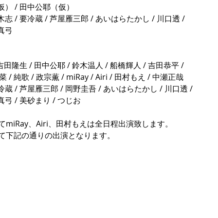
（仮） / 田中公耶（仮）
木志 / 要冷蔵 / 芦屋雁三郎 / あいはらたかし / 川口透 / 
真弓　
 吉田隆生 / 田中公耶 / 鈴木温人 / 船橋輝人 / 吉田恭平 / 
 優希菜 / 純歌 / 政宗薫 / miRay / Airi / 田村もえ / 中瀬正哉
冷蔵 / 芦屋雁三郎 / 岡野圭吾 / あいはらたかし / 川口透 / 
 / 美砂まり / つじお
miRay、Airi、田村もえは全日程出演致します。
して下記の通りの出演となります。