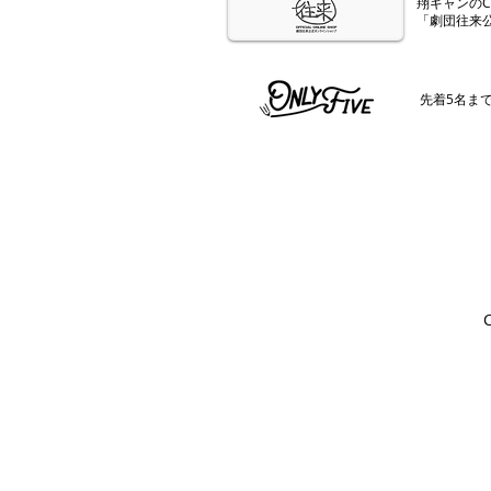
​翔ギャンの
「劇団往来
​先着5名