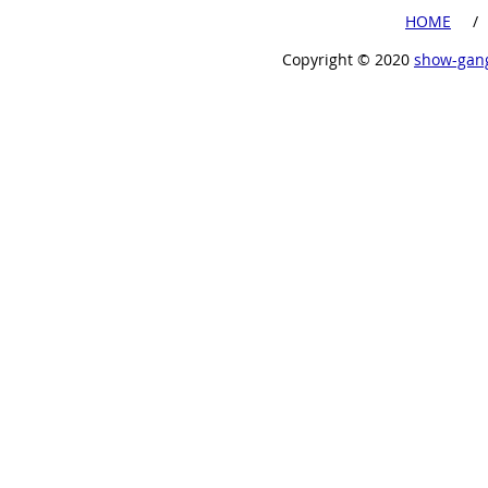
​HOME
​ /
Copyright ©︎ 2020
show-gan