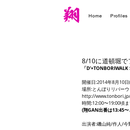
Home
Profiles
8/10に道頓堀
「D’×TONBORIWALK S
開催日:2014年8月10日(
場所:とんぼりリバーウ
http://www.tonbori.jp/
時間:12:00〜19:00頃ま
(翔GAN出番は13:45〜
出演者:磯山純/作人/今野