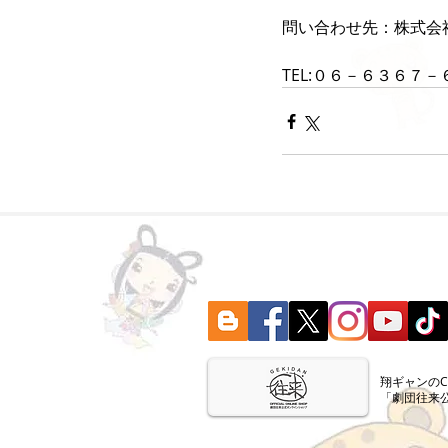
問い合わせ先：株式会社D
TEL:０６－６３６７
​翔ギャンの
「劇団往来