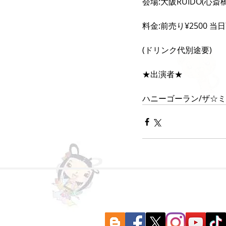
会場:大阪RUIDO(心斎橋
料金:前売り¥2500 当日¥
(ドリンク代別途要)
★出演者★
ハニーゴーラン/ザ☆ミ