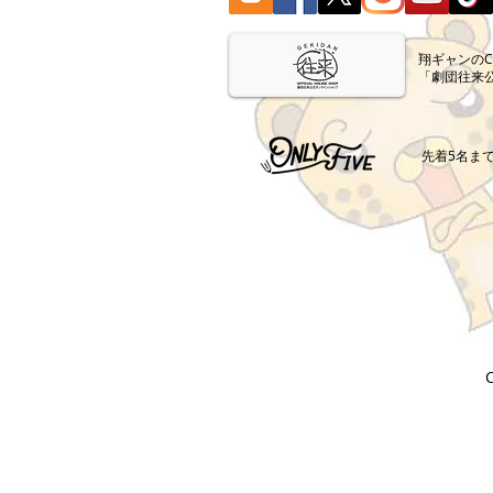
​翔ギャンの
「劇団往来
​先着5名