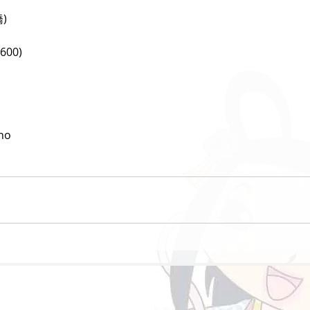
)
600)
ho