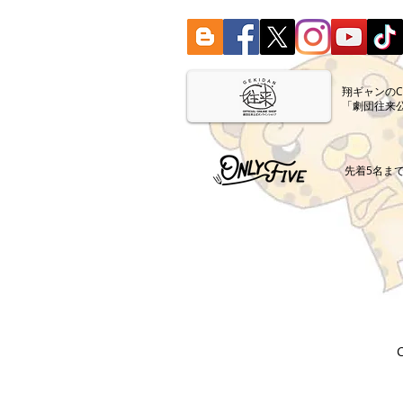
​翔ギャンの
「劇団往来
​先着5名