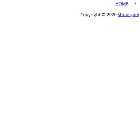
​HOME
​ /
Copyright ©︎ 2020
show-gan