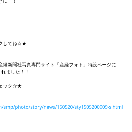
とに！！ 
クしてね☆★ 
産経新聞社写真専門サイト「産経フォト」特設ページに 
載されました！！ 
ェック☆★ 
om/smp/photo/story/news/150520/sty1505200009-s.html