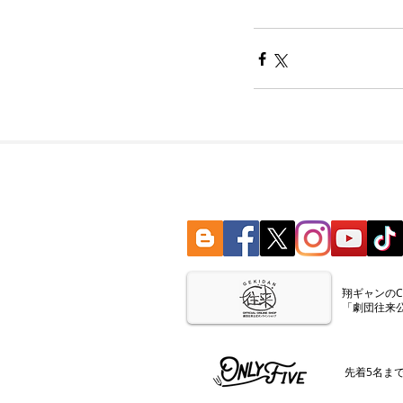
​翔ギャンの
「劇団往来
​先着5名