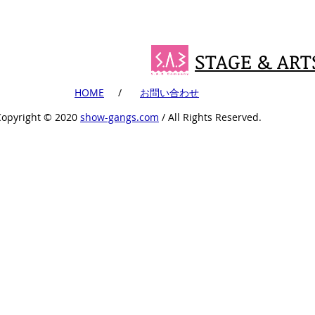
STAGE & ART
​HOME
​ /
​お問い合わせ
Copyright ©︎ 2020
show-gangs.com
/ All Rights Reserved.