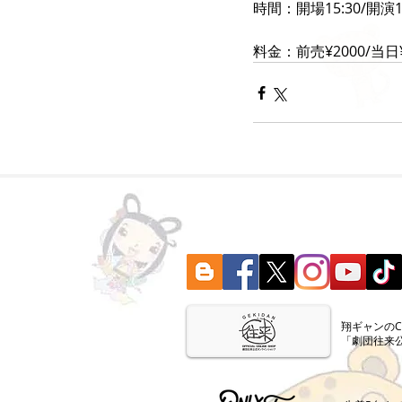
時間：開場15:30/開演16
料金：前売¥2000/当日
​翔ギャンの
「劇団往来