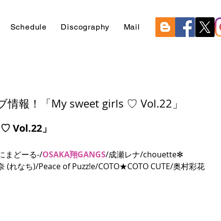
Schedule
Discography
Mail
報！「My sweet girls ♡ Vol.22」
 ♡ Vol.22」
あにまどーる-/
OSAKA翔GANGS
/成瀬レナ/chouette✻ 
 (れなち)/Peace of Puzz!e/COTO★COTO CUTE/奥村彩花 