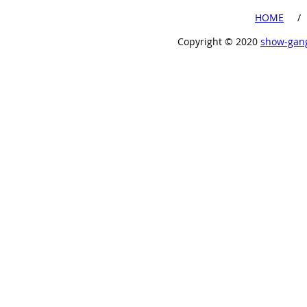
​HOME
​ /
Copyright ©︎ 2020
show-gan