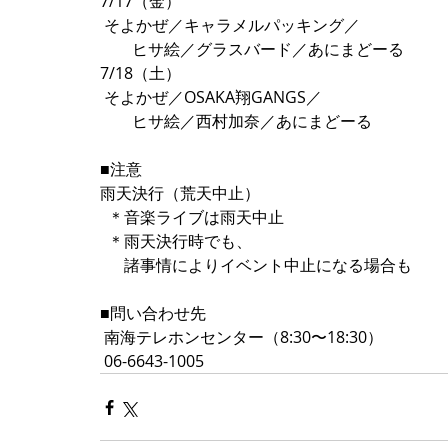
7/17（金） 
 そよかぜ／キャラメルパッキング／ 
        ヒサ絵／グラスバード／あにまどーる 
7/18（土） 
 そよかぜ／OSAKA翔GANGS／ 
        ヒサ絵／西村加奈／あにまどーる 
■注意  
雨天決行（荒天中止） 
  ＊音楽ライブは雨天中止 
  ＊雨天決行時でも、 
      諸事情によりイベント中止になる場合も 
■問い合わせ先  
 南海テレホンセンター（8:30〜18:30） 
 06-6643-1005