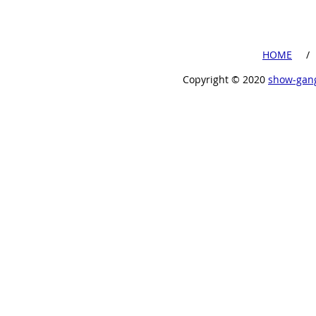
​HOME
​ /
Copyright ©︎ 2020
show-gan