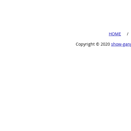
​HOME
​ /
Copyright ©︎ 2020
show-gan