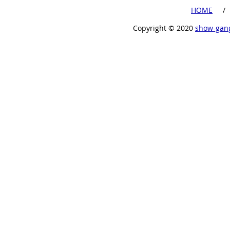
​HOME
​ /
Copyright ©︎ 2020
show-gan