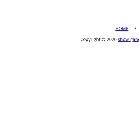
​HOME
​ /
Copyright ©︎ 2020
show-gan