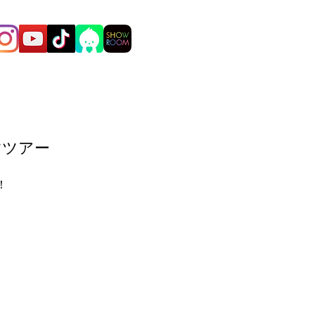
すツアー
！