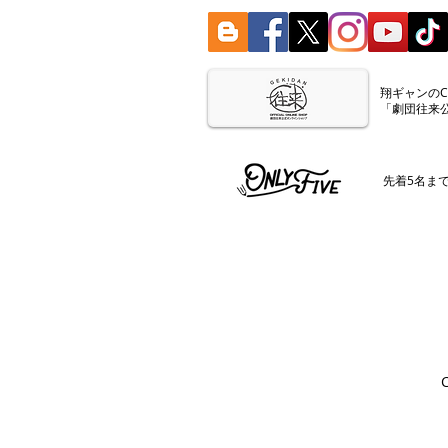
​翔ギャンの
「劇団往来
​先着5名