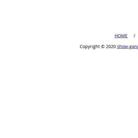
​HOME
​ /
Copyright ©︎ 2020
show-gan