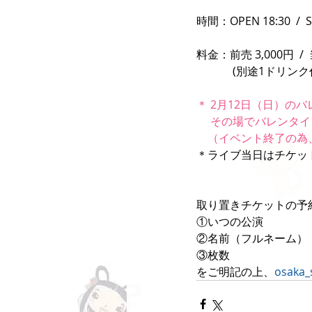
時間：OPEN 18:30  /  S
料金：前売 3,000円  / 
　　　 (別途1ドリンク
＊ 2月12日（日）の
　 その場でバレンタ
　（イベント終了の為
＊ライブ当日はチケッ
取り置きチケットの予
①いつの公演
②名前（フルネーム）
③枚数
をご明記の上、
osaka_