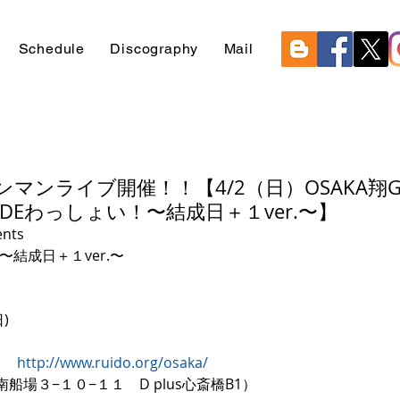
Schedule
Discography
Mail
ンマンライブ開催！！【4/2（日）OSAKA翔G
みんなDEわっしょい！〜結成日＋１ver.〜】
nts
〜結成日＋１ver.〜
)
   
http://www.ruido.org/osaka/
場３−１０−１１　D plus心斎橋B1）