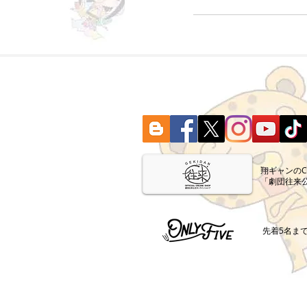
​翔ギャンの
「劇団往来
​先着5名