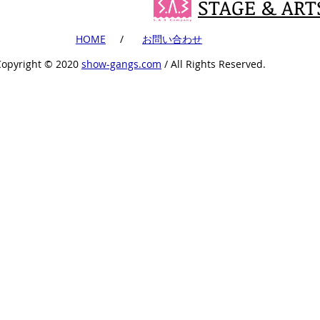
STAGE & ART
​HOME
​ /
​お問い合わせ
Copyright ©︎ 2020
show-gangs.com
/ All Rights Reserved.