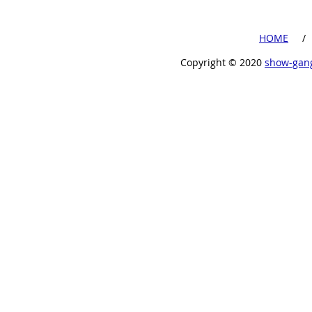
​HOME
​ /
Copyright ©︎ 2020
show-gan