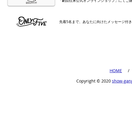
「劇団往来公式オンラインショップ」にてご
​先着5名まで、あなたに向けたメッセージ付
​HOME
​ /
Copyright ©︎ 2020
show-gan