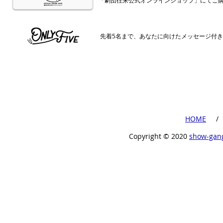
「劇団往来公式オンラインショップ」にてご
​先着5名まで、あなたに向けたメッセージ付
​HOME
​ /
Copyright ©︎ 2020
show-gan