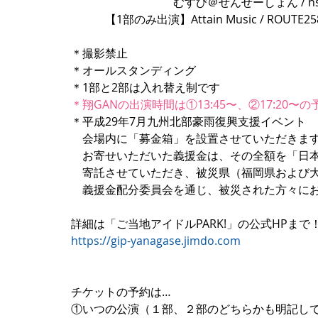
　　　　　　　　　むすび＠せんせーしょん / hs-hs
　　　【1部のみ出演】Attain Music / ROUTE25
＊撮影禁止
＊オールスタンディング
＊1部と2部は入れ替え制です
＊翔GANの出演時間は①13:45〜、②17:20〜
＊平成29年7月九州北部豪雨復興支援イベント
　会場内に「募金箱」を設置させていただきま
　お寄せいただいた義援金は、その全額を「日本
　寄託させていただき、被災県（福岡県および
　義援金配分委員会を通じ、被災された方々に
詳細は「ご当地アイドルPARK!」の公式HPまで
https://gip-yanagase.jimdo.com
チケットの予約は…
①いつの公演（１部、２部のどちらかも明記し