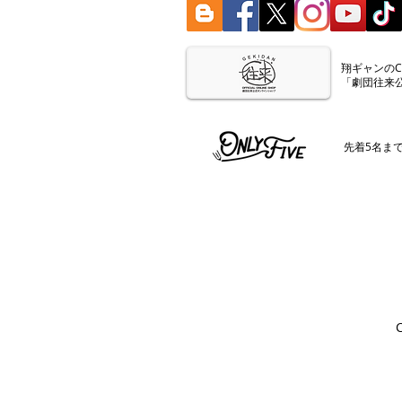
​翔ギャンの
「劇団往来
​先着5名