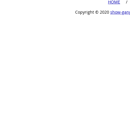
​HOME
​ /
Copyright ©︎ 2020
show-gan