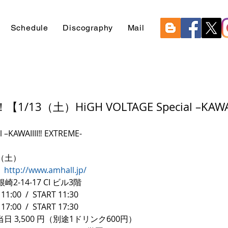
Schedule
Discography
Mail
13（土）HiGH VOLTAGE Special –KAWAI
 –KAWAIIII‼ EXTREME-
日（土）
　
http://www.amhall.jp/
-14-17 CI ビル3階
0  /  START 11:30
0  /  START 17:30
/ 当日 3,500 円（別途1ドリンク600円）