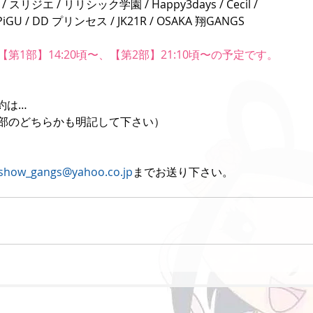
/ スリジエ / リリシック学園 / Happy3days / Cecil /
PiGU / DD プリンセス / JK21R / OSAKA 翔GANGS
第1部】14:20頃〜、【第2部】21:10頃〜の予定です。
約は…
2部のどちらかも明記して下さい）
show_gangs@yahoo.co.jp
までお送り下さい。