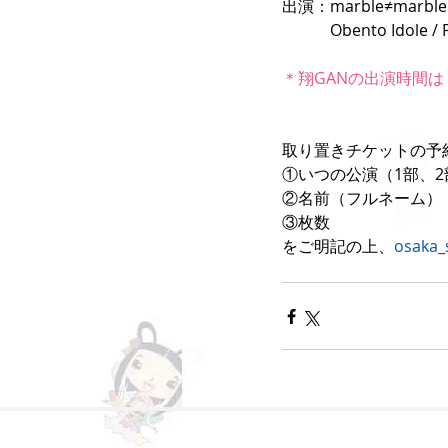
出演：marble≠marble 
　　　Obento Idole / 
＊翔GANの出演時間は【
取り置きチケットの予
①いつの公演（1部、
②名前（フルネーム）
③枚数
をご明記の上、
osaka_