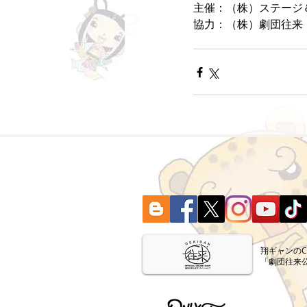
主催：（株）ステージ
協力：（株）劇団往来
​翔ギャンの
「劇団往来