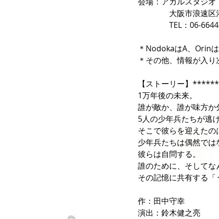
会場：アカルスタジオ
　　　　大阪市浪速区湊町
　　　　TEL：06-6644-
＊NodokaはA、Ori
＊その他、情報が入り
【ストーリー】********
1万年後の未来。
誰が敵か、誰が味方か
5人の少年兵たちが逃
そこで彼らを迎えたの
少年兵たちは偶然では
彼らは自問する。
誰のために、そしてな
その記憶に共有する「
作：田中守幸
演出：鈴木健之亮