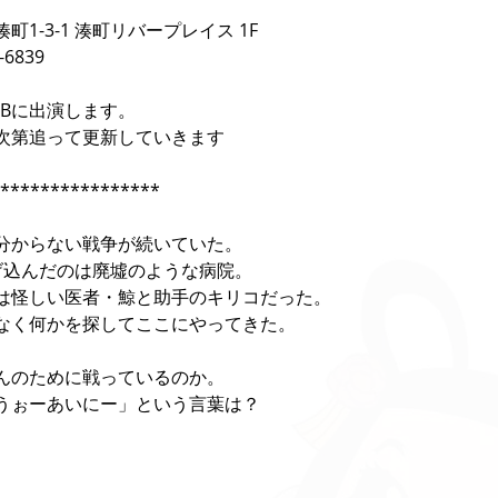
1-3-1 湊町リバープレイス 1F
6839
nはBに出演します。
次第追って更新していきます
**************
分からない戦争が続いていた。
げ込んだのは廃墟のような病院。
は怪しい医者・鯨と助手のキリコだった。
なく何かを探してここにやってきた。
んのために戦っているのか。
うぉーあいにー」という言葉は？