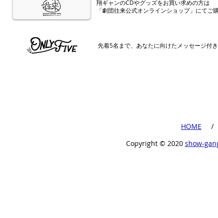
​翔ギャンのCDやグッズをお買い求めの方は
「劇団往来公式オンラインショップ」にてご
​先着5名まで、あなたに向けたメッセージ付
​HOME
​ /
Copyright ©︎ 2020
show-gan