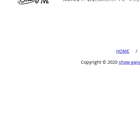
​HOME
​ /
Copyright ©︎ 2020
show-gan