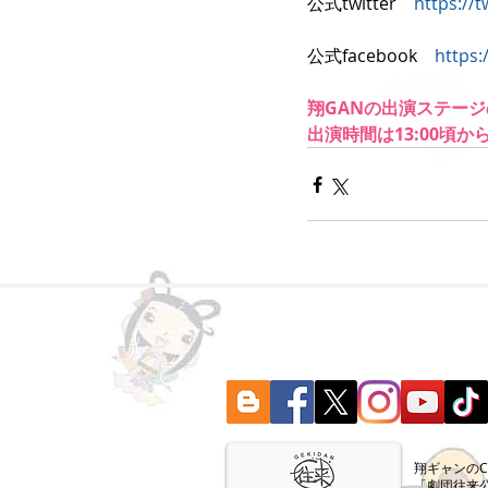
公式twitter　
https://
公式facebook　
https
翔GANの出演ステー
出演時間は13:00頃
​翔ギャンの
「劇団往来