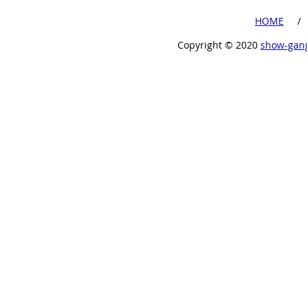
​HOME
​ /
Copyright ©︎ 2020
show-gan