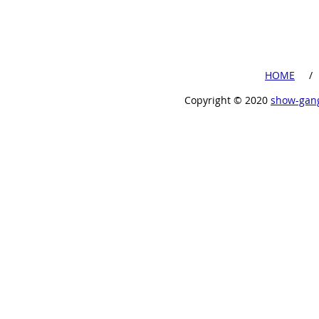
​HOME
​ /
Copyright ©︎ 2020
show-gan