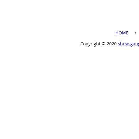
​HOME
​ /
Copyright ©︎ 2020
show-gan