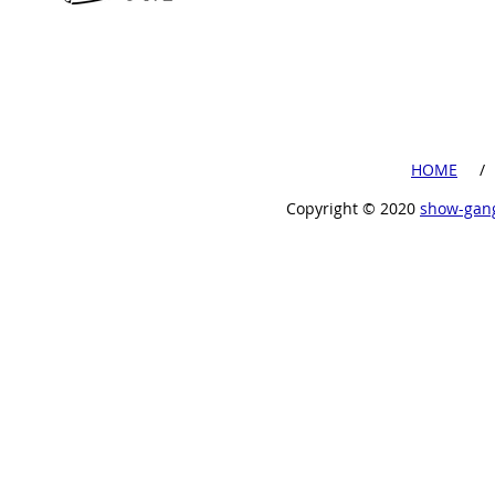
​HOME
​ /
Copyright ©︎ 2020
show-gan