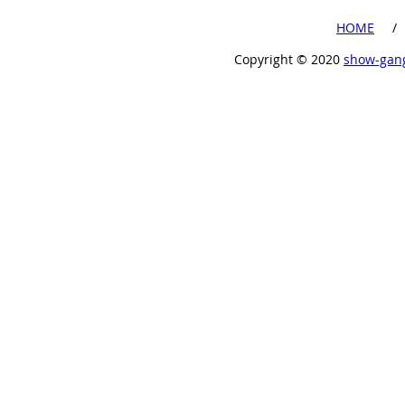
​HOME
​ /
Copyright ©︎ 2020
show-gan