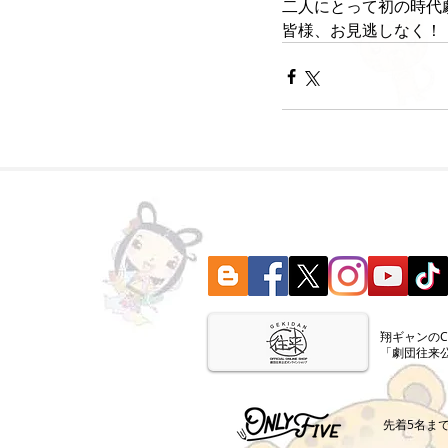
二人にとって初の時代
皆様、お見逃しなく！
​翔ギャンの
「劇団往来
​先着5名