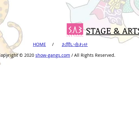
STAGE & ART
​HOME
​ /
​お問い合わせ
Copyright ©︎ 2020
show-gangs.com
/ All Rights Reserved.