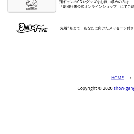
​翔ギャンのCDやグッズをお買い求めの方は
「劇団往来公式オンラインショップ」にてご
​先着5名まで、あなたに向けたメッセージ付
​HOME
​ /
Copyright ©︎ 2020
show-gan