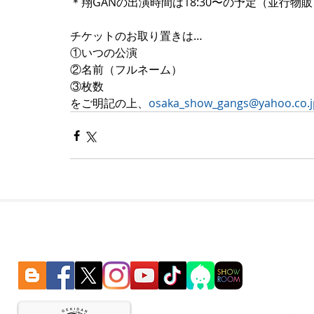
＊翔GANの出演時間は18:30〜の予定（並行物
チケットのお取り置きは…
①いつの公演
②名前（フルネーム）
③枚数
をご明記の上、
osaka_show_gangs@yahoo.co.j