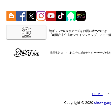
​翔ギャンのCDやグッズをお買い求めの方は
「劇団往来公式オンラインショップ」にてご
​先着5名まで、あなたに向けたメッセージ付
​HOME
​ /
Copyright ©︎ 2020
show-gan