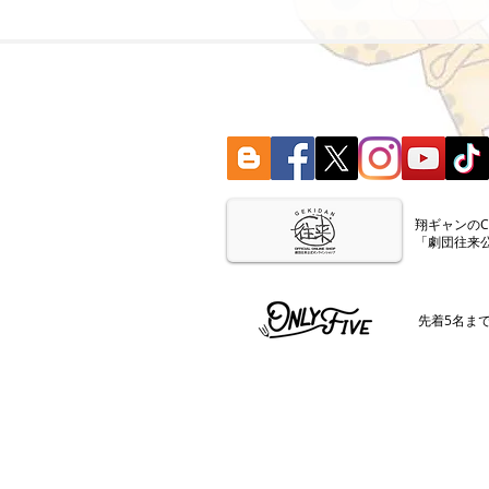
​翔ギャンの
「劇団往来
​先着5名