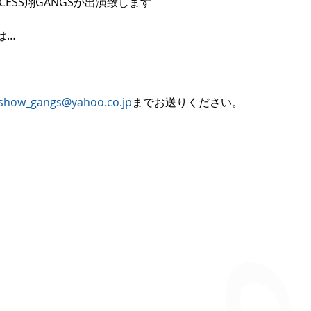
CESS翔GANGSが出演致します
は…
show_gangs@yahoo.co.jp
までお送りください。