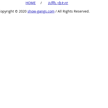
​HOME
​ /
​お問い合わせ
Copyright ©︎ 2020
show-gangs.com
/ All Rights Reserved.