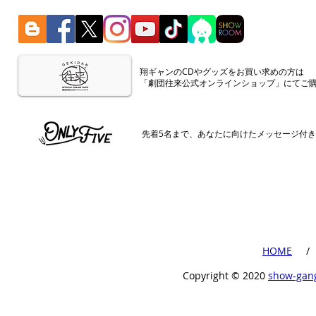
​翔ギャンのCDやグッズをお買い求めの方は
「劇団往来公式オンラインショップ」にてご
​先着5名まで、あなたに向けたメッセージ付
​HOME
​ /
Copyright ©︎ 2020
show-gan