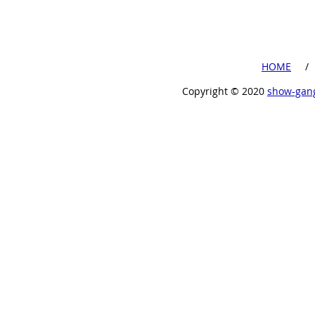
​HOME
​ /
Copyright ©︎ 2020
show-gan