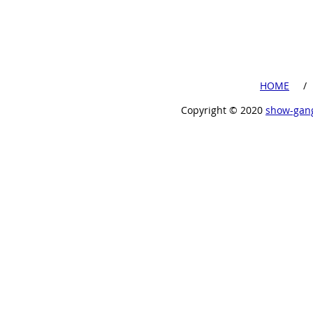
​HOME
​ /
Copyright ©︎ 2020
show-gan