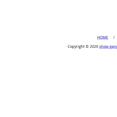
​HOME
​ /
Copyright ©︎ 2020
show-gan