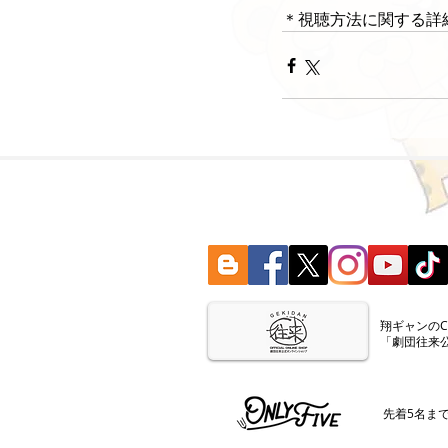
＊視聴方法に関する詳
​翔ギャンの
「劇団往来
​先着5名