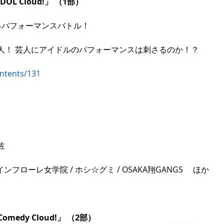
OL Cloud!」 （1部）
るパフォーマンスバトル！
人！ 芸人にアイドルのパフォーマンスは刺さるのか！？
ontents/131
ろ
佐
ンフローレ女学院 / ホシ☆グミ / OSAKA翔GANGS 　ほか
medy Cloud!」 （2部）