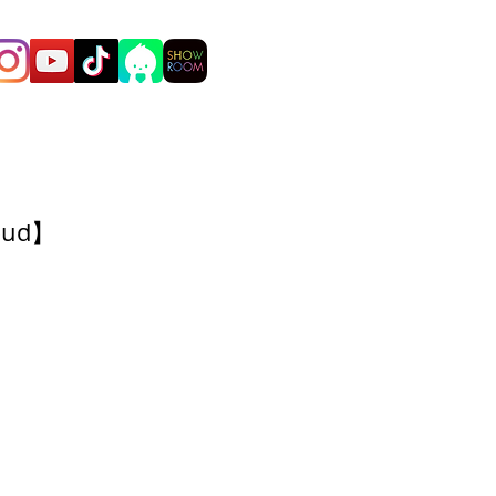
oud】
。