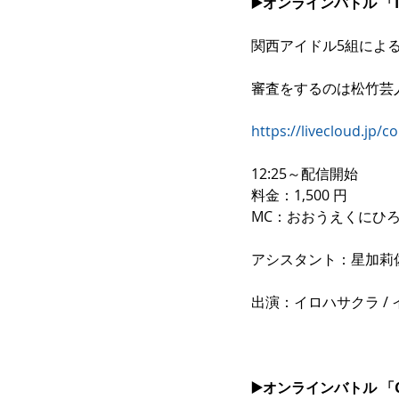
▶️オンラインバトル 「ID
関西アイドル5組によ
審査をするのは松竹芸
https://livecloud.jp/c
12:25～配信開始
料金：1,500 円
MC：おおうえくにひ
アシスタント：星加莉
出演：イロハサクラ / イ
▶️オンラインバトル 「Co