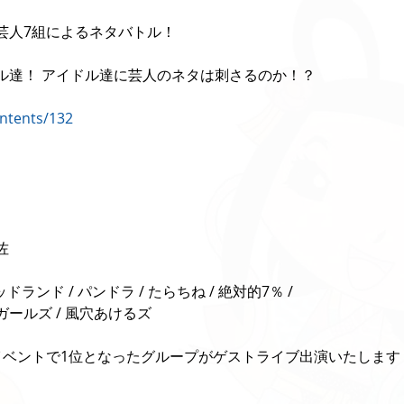
芸人7組によるネタバトル！
ル達！ アイドル達に芸人のネタは刺さるのか！？
ontents/132
ろ
佐
ドランド / パンドラ / たらちね / 絶対的7％ /
ールズ / 風穴あけるズ
イベントで1位となったグループがゲストライブ出演いたします