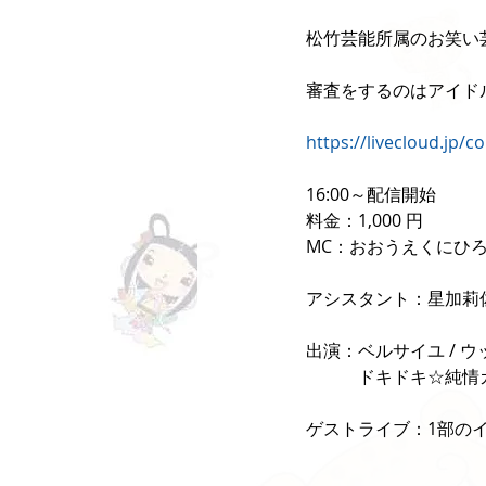
松竹芸能所属のお笑い
審査をするのはアイド
https://livecloud.jp/c
16:00～配信開始
料金：1,000 円
MC：おおうえくにひ
アシスタント：星加莉
出演：ベルサイユ / ウッ
　　　ドキドキ☆純情ガ
ゲストライブ：1部の