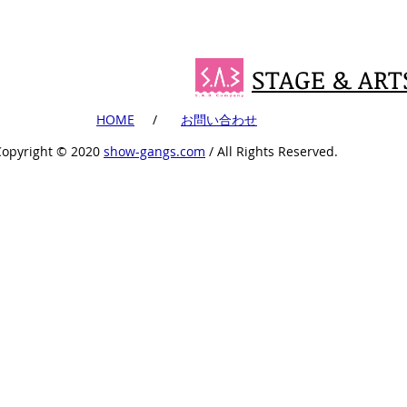
STAGE & ART
​HOME
​ /
​お問い合わせ
Copyright ©︎ 2020
show-gangs.com
/ All Rights Reserved.