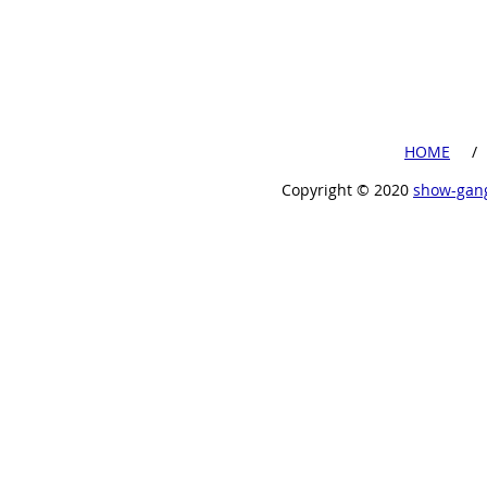
​HOME
​ /
Copyright ©︎ 2020
show-gan