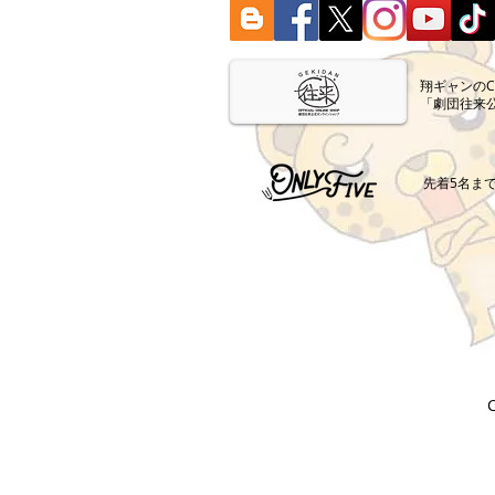
​翔ギャンの
「劇団往来
​先着5名