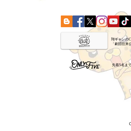
​翔ギャンの
「劇団往来
​先着5名